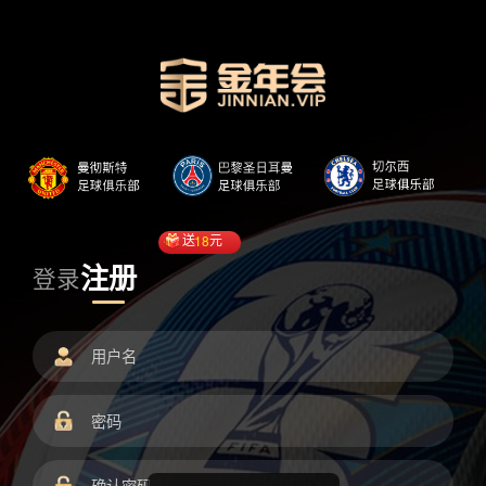
送
18
元
注册
登录