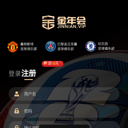
送
18
元
注册
登录